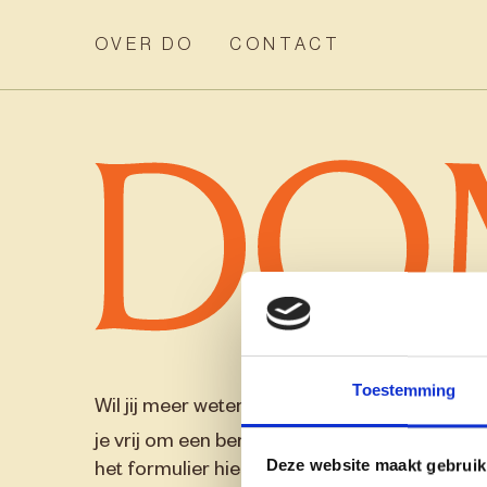
OVER DO
CONTACT
Toestemming
Wil jij meer weten over Dominique of heb je
info@dom
je vrij om een bericht te sturen naar
Deze website maakt gebruik
het formulier hieronder in te vullen. Ook als