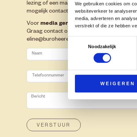
lezing of een masterclass, laat een bericht 
We gebruiken cookies om cont
websiteverkeer te analyseren
mogelijk contact op.
media, adverteren en analys
Voor
media gerelateerde aanvragen:
verstrekt of die ze hebben v
Graag contact opnemen met Buro Heerema
eline@buroheeremans.nl
Toestemmingsselectie
Noodzakelijk
WEIGEREN
VERSTUUR